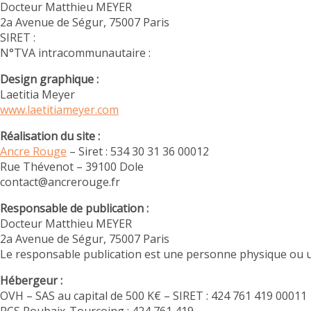
Docteur Matthieu MEYER
2a Avenue de Ségur, 75007 Paris
SIRET :
N°TVA intracommunautaire :
Design graphique :
Laetitia Meyer
www.laetitiameyer.com
Réalisation du site :
Ancre Rouge
– Siret : 534 30 31 36 00012
Rue Thévenot – 39100 Dole
contact@ancrerouge.fr
Responsable de publication :
Docteur Matthieu MEYER
2a Avenue de Ségur, 75007 Paris
Le responsable publication est une personne physique ou 
Hébergeur :
OVH – SAS au capital de 500 K€ – SIRET : 424 761 419 00011
RCS Roubaix-Tourcoing : 424 761 419