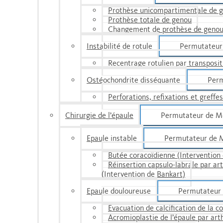
Prothèse unicompartimen­tale de 
Prothèse totale de genou
Changement de prothèse de geno
Instabilité de rotule
Permutateur
Recentrage rotulien par transpositi
Ostéochondrite disséquante
Per
Perforations, refixations et greffe
Chirurgie de l’épaule
Permutateur de M
Epaule instable
Permutateur de 
Butée coracoïdienne (Intervention 
Réinsertion capsulo-labrale par ar
(Intervention de Bankart)
Epaule douloureuse
Permutateur
Evacuation de calcification de la c
Acromioplastie de l’épaule par art