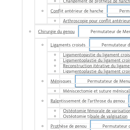
Changement de prothèse de hanc
Conflit antérieur de hanche
Perm
Arthroscopie pour conflit antérieu
Chirurgie du genou
Permutateur de Me
Ligaments croisés
Permutateur 
Ligamentopastie du ligament crois
Ligamentoplastie du ligament croi
Reconstruction itérative du ligame
Ligamentoplastie du ligament croi
Ménisques
Permutateur de Men
Méniscectomie et suture méniscal
Ralentissement de l’arthrose du genou
Ostéotomie fémorale de varisatio
Ostéotomie tibiale de valgisation
Prothèse de genou
Permutateur 