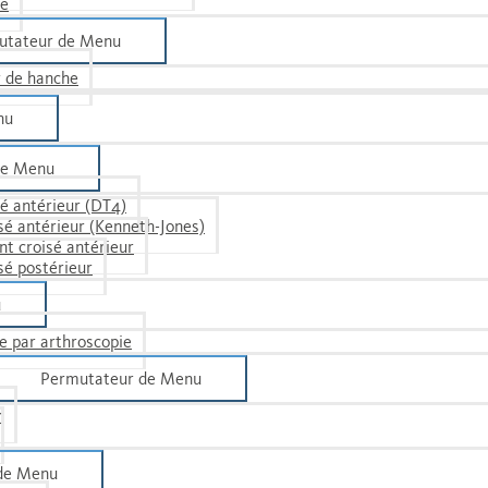
he
utateur de Menu
r de hanche
nu
de Menu
é antérieur (DT4)
sé antérieur (Kenneth-Jones)
nt croisé antérieur
sé postérieur
u
e par arthroscopie
Permutateur de Menu
n
de Menu