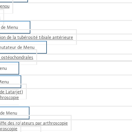
genou
u
 de Menu
on de la tubérosité tibiale antérieure
mutateur de Menu
s ostéochon­drales
enu
Menu
de Latarjet)
throscopie
 de Menu
oiffe des rotateurs par arthroscopie
hroscopie